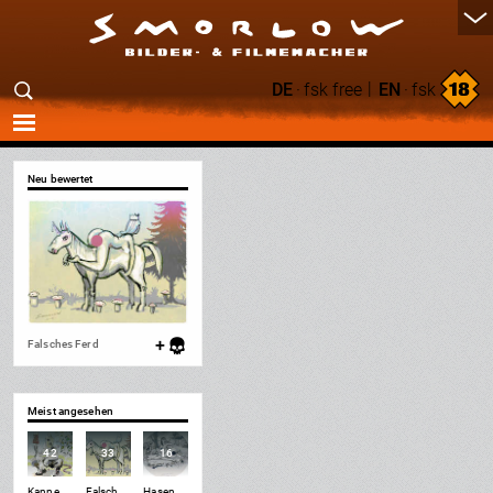
|
DE
·
fsk free
EN
·
fsk
Neu bewertet
+
Falsches Ferd
Meist angesehen
42
33
16
:default=`
:default=`
:default=`
Kanne & Lolli im Garten
Falsches Ferd
Hasengeburtstag