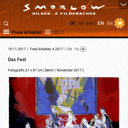
|
DE
·
fsk free
EN
·
fsk
Freie Arbeiten
2017
|
|
19.11.2017
Freie Arbeiten
2017
EN
· fsk
Das Fest
Fotografik, 61 x 81 cm [ Berlin / November 2017 ]