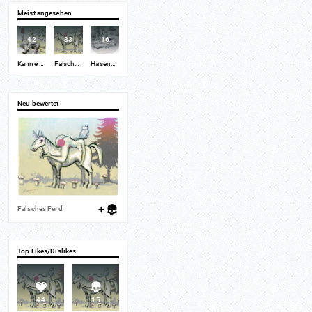
Meist angesehen
42
33
16
:default=`
:default=`
:default=`
Kanne & Lolli im Garten
Falsches Ferd
Hasengeburtstag
Neu bewertet
+
Falsches Ferd
Top Likes/Dislikes
44
15