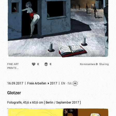
FINE ART
0
0
Kommentare
0
Sharing
PRINTS …
|
|
16.09.2017
Freie Arbeiten
2017
EN
· fsk
Glotzer
Fotografik, 45,6 x 60,6 cm [ Berlin / September 2017 ]