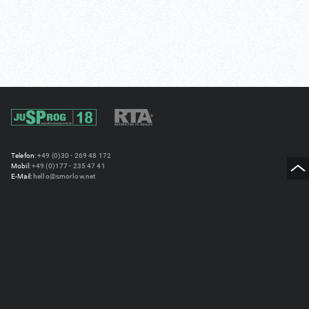
Telefon:
+49 (0)30 - 269 48 172
Mobil:
+49 (0)177 - 235 47 41
E-Mail:
hello@smorlow.net
SMORLOW
Warschauer Str. 77
10243 Berlin
Impressum
Datenschutzerklärung